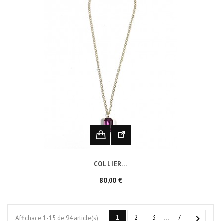
COLLIER...
Prix
80,00 €
1
2
3
7

Affichage 1-15 de 94 article(s)
…