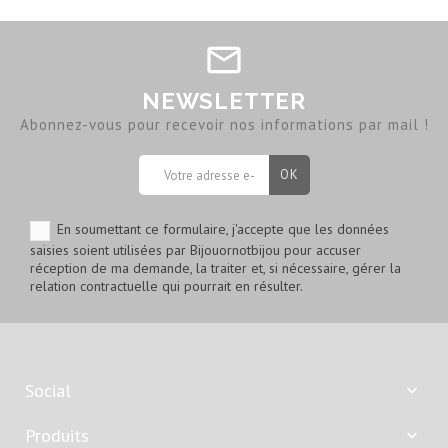
NEWSLETTER
Abonnez-vous pour recevoir nos informations par mail !
En soumettant ce formulaire, j'accepte que les données
saisies soient utilisées par Bijouornotbijou pour accuser
réception de ma demande, la traiter et, si nécessaire, gérer la
relation contractuelle qui pourrait en résulter.
Social

Produits
