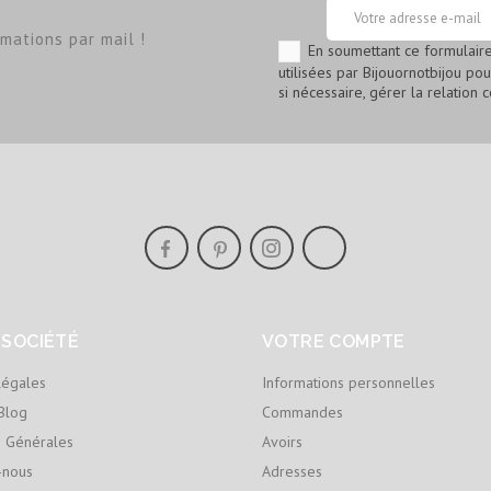
mations par mail !
En soumettant ce formulaire
utilisées par Bijouornotbijou po
si nécessaire, gérer la relation c
 SOCIÉTÉ
VOTRE COMPTE
légales
Informations personnelles
Blog
Commandes
s Générales
Avoirs
-nous
Adresses